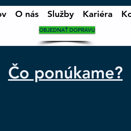
ov
O nás
Služby
Kariéra
Ko
OBJEDNAŤ DOPRAVU
Čo ponúkame?