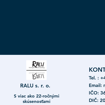
KONT
Tel. : 
RALU s. r. o.
Email:
IČO: 3
S viac ako 22-ročnými
DIČ: 2
skúsenosťami