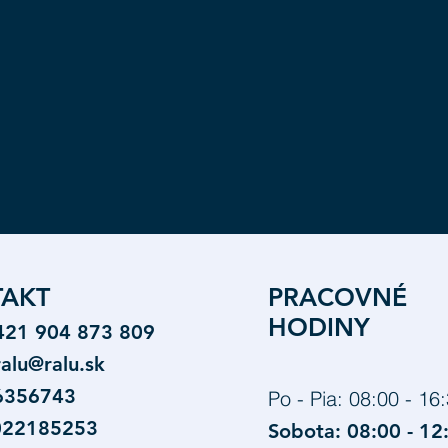
AKT
PRACOVNÉ
HODINY
+421 904 873 809
ralu@ralu.sk
6356743
Po - Pia: 08:00 - 16
022185253
Sobota: 08:00 - 12