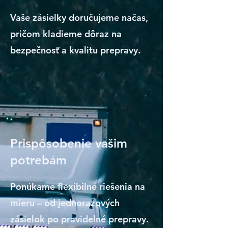
Vaše zásielky doručujeme načas,
pričom kladieme dôraz na
bezpečnosť a kvalitu prepravy.
Prispôsobenie vašim
potrebám
Ponúkame flexibilné riešenia na
mieru – od jednorazových
zásielok po pravidelné prepravy.