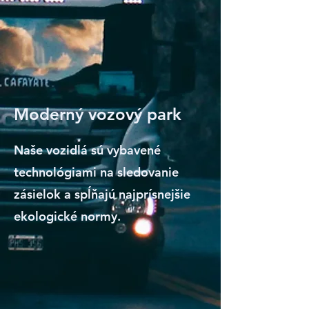
Moderný vozový park
Naše vozidlá sú vybavené
technológiami na sledovanie
zásielok a spĺňajú najprísnejšie
ekologické normy.